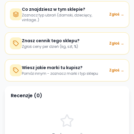
Co znajdziesz w tym sklepie?
Zgłoś →
Zaznacz typ ubrań (damski, dziecięcy,
vintage…)
Znasz cennik tego sklepu?
Zgłoś →
Zgłoś ceny per dzień (kg, szt, %)
Wiesz jakie marki tu kupisz?
Zgłoś →
Pomóż innym - zaznacz marki i typ sklepu
Recenzje (
0
)