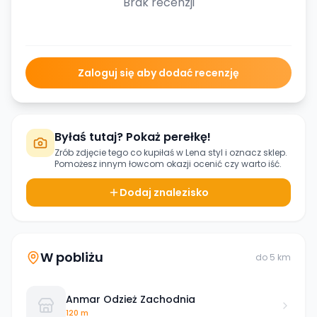
Brak recenzji
Zaloguj się aby dodać recenzję
Byłaś tutaj? Pokaż perełkę!
Zrób zdjęcie tego co kupiłaś w
Lena styl
i oznacz sklep.
Pomożesz innym łowcom okazji ocenić czy warto iść.
Dodaj znalezisko
W pobliżu
do
5
km
Anmar Odzież Zachodnia
120 m