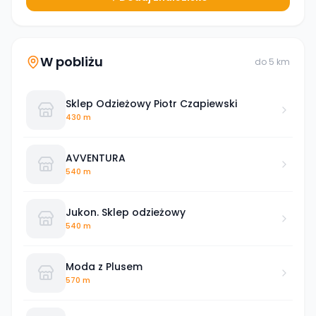
W pobliżu
do
5
km
Sklep Odzieżowy Piotr Czapiewski
430 m
AVVENTURA
540 m
Jukon. Sklep odzieżowy
540 m
Moda z Plusem
570 m