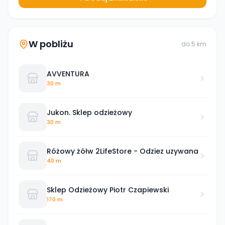
W pobliżu
do
5
km
AVVENTURA
30 m
Jukon. Sklep odzieżowy
30 m
Różowy żółw 2LifeStore - Odziez uzywana
40 m
Sklep Odzieżowy Piotr Czapiewski
170 m