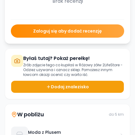
Brak recenzji
Zaloguj się aby dodać recenzję
Byłaś tutaj? Pokaż perełkę!
Zrób zdjęcie tego co kupiłaś w
Różowy żółw 2LifeStore -
Odziez uzywana
i oznacz sklep. Pomożesz innym
łowcom okazji ocenić czy warto iść.
Dodaj znalezisko
W pobliżu
do
5
km
Moda z Plusem