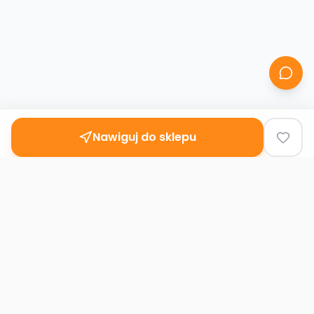
Nawiguj do sklepu
Second
Handy
Największa mapa sklepów second-hand
w Polsce. Znajdź lumpeks w swoim
mieście.