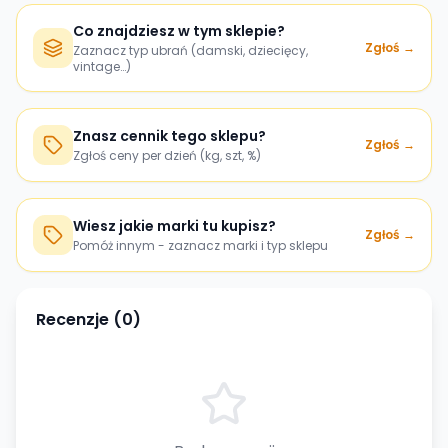
Co znajdziesz w tym sklepie?
Zgłoś →
Zaznacz typ ubrań (damski, dziecięcy,
vintage…)
Znasz cennik tego sklepu?
Zgłoś →
Zgłoś ceny per dzień (kg, szt, %)
Wiesz jakie marki tu kupisz?
Zgłoś →
Pomóż innym - zaznacz marki i typ sklepu
Recenzje (
0
)