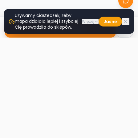
Używamy ciasteczek, żeby
mapa działała lepiej i szybciej
Jasne
Więcej
Cię prowadziła do sklepów.
Nawiguj do sklepu
Second
Handy
Największa mapa sklepów second-hand
w Polsce. Znajdź lumpeks w swoim
mieście.
Nawigacja