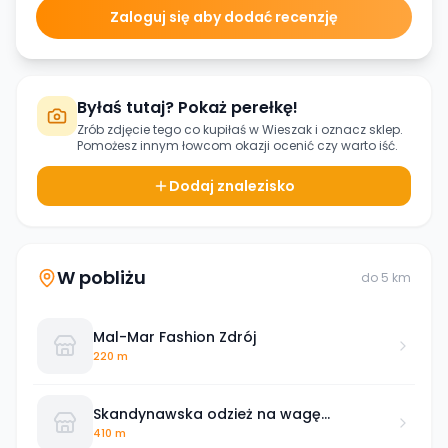
Zaloguj się aby dodać recenzję
Byłaś tutaj? Pokaż perełkę!
Zrób zdjęcie tego co kupiłaś w
Wieszak
i oznacz sklep.
Pomożesz innym łowcom okazji ocenić czy warto iść.
Dodaj znalezisko
W pobliżu
do
5
km
Mal-Mar Fashion Zdrój
220 m
Skandynawska odzież na wagę
Jastrzebie Zdroj
410 m