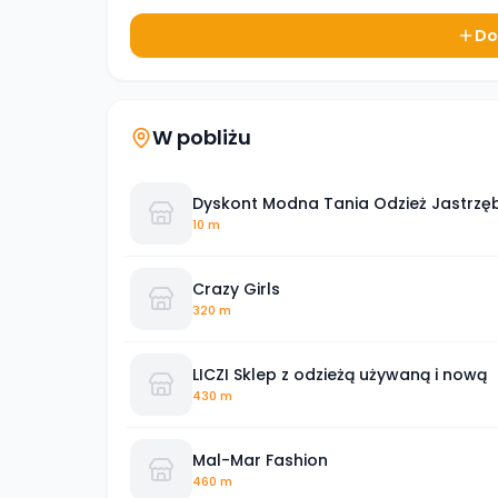
Do
W pobliżu
Dyskont Modna Tania Odzież Jastrzęb
10 m
Crazy Girls
320 m
LICZI Sklep z odzieżą używaną i nową
430 m
Mal-Mar Fashion
460 m