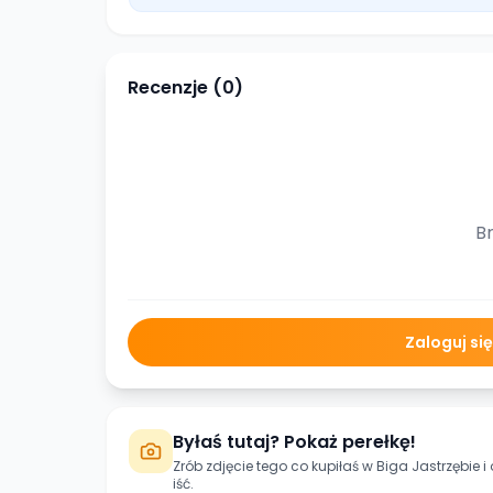
Recenzje (
0
)
Br
Zaloguj si
Byłaś tutaj? Pokaż perełkę!
Zrób zdjęcie tego co kupiłaś w
Biga Jastrzębie
i
iść.