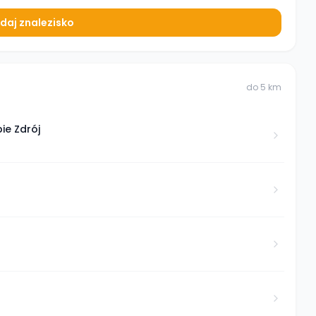
daj znalezisko
do
5
km
ie Zdrój