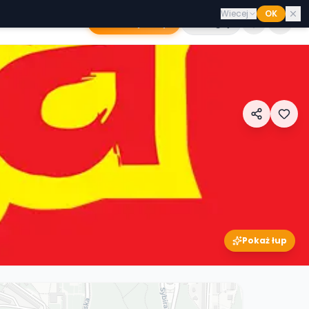
Wiecej
OK
Dodaj sklep
Zaloguj
Pokaż łup