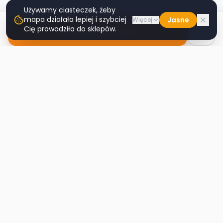
Używamy ciasteczek, żeby
mapa działała lepiej i szybciej
Jasne
Więcej
Cię prowadziła do sklepów.
Nawiguj do sklepu
Second
Handy
Największa mapa sklepów second-hand
w Polsce. Znajdź lumpeks w swoim
mieście.
Nawigacja
Strona główna