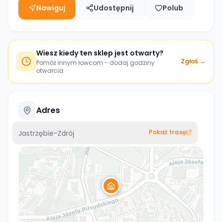
Nawiguj
Udostępnij
Polub
Wiesz kiedy ten sklep jest otwarty?
Zgłoś →
Pomóż innym łowcom - dodaj godziny
otwarcia
Adres
Pokaż trasę
Jastrzębie-Zdrój