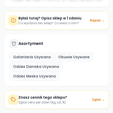
Byłaś tutaj? Opisz sklep w 1 zdaniu
Napisz →
Co wyróżnia ten sklep? Co wiesz o nim?
Asortyment
Galanteria Uzywana
Obuwie Uzywane
Odziez Damska Uzywana
Odziez Meska Uzywana
Znasz cennik tego sklepu?
Zgłoś →
Zgłoś ceny per dzień (kg, szt, %)