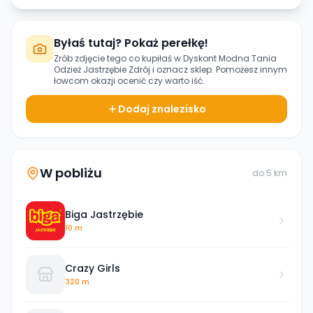
Byłaś tutaj? Pokaż perełkę!
Zrób zdjęcie tego co kupiłaś w
Dyskont Modna Tania
Odzież Jastrzębie Zdrój
i oznacz sklep. Pomożesz innym
łowcom okazji ocenić czy warto iść.
Dodaj znalezisko
W pobliżu
do
5
km
Biga Jastrzębie
10 m
Crazy Girls
320 m