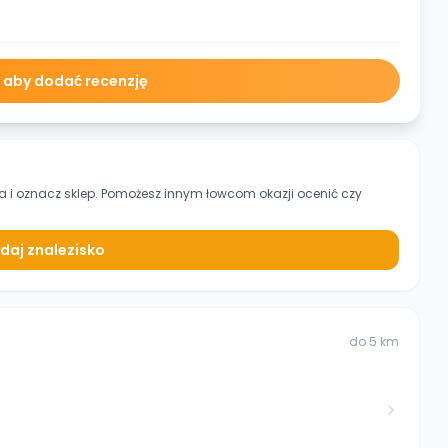
ę aby dodać recenzję
ka
i oznacz sklep. Pomożesz innym łowcom okazji ocenić czy
daj znalezisko
do
5
km