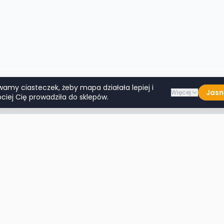
wamy ciasteczek, żeby mapa działała lepiej i
Jasn
Więcej
ciej Cię prowadziła do sklepów.
Lumpeksy w miastach
Więcej m
Warszawa
Lublin
Kraków
Katowice