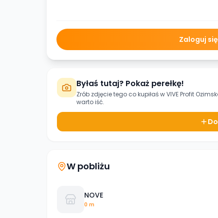
Zaloguj si
Byłaś tutaj? Pokaż perełkę!
Zrób zdjęcie tego co kupiłaś w
VIVE Profit Ozims
warto iść.
Do
W pobliżu
NOVE
0 m