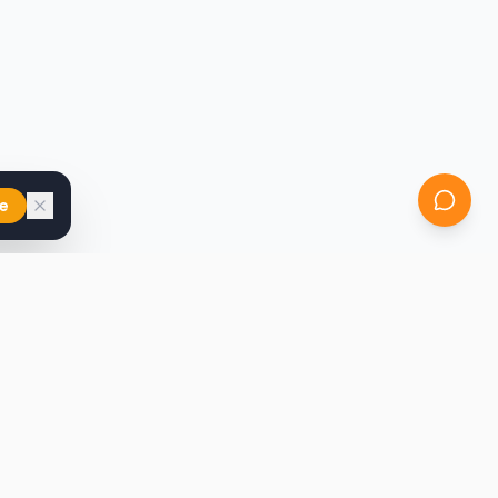
e
iast
Kontakt
marcin@secondhandy.com.pl
Polityka prywatności