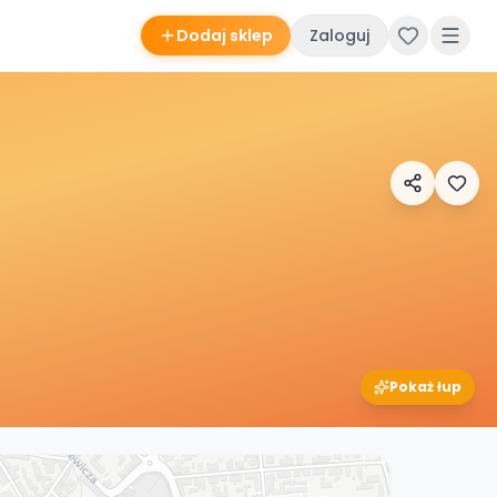
Dodaj sklep
Zaloguj
Pokaż łup