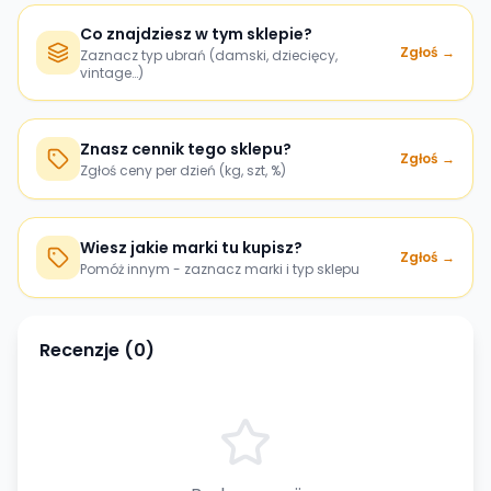
Co znajdziesz w tym sklepie?
Zgłoś →
Zaznacz typ ubrań (damski, dziecięcy,
vintage…)
Znasz cennik tego sklepu?
Zgłoś →
Zgłoś ceny per dzień (kg, szt, %)
Wiesz jakie marki tu kupisz?
Zgłoś →
Pomóż innym - zaznacz marki i typ sklepu
Recenzje (
0
)