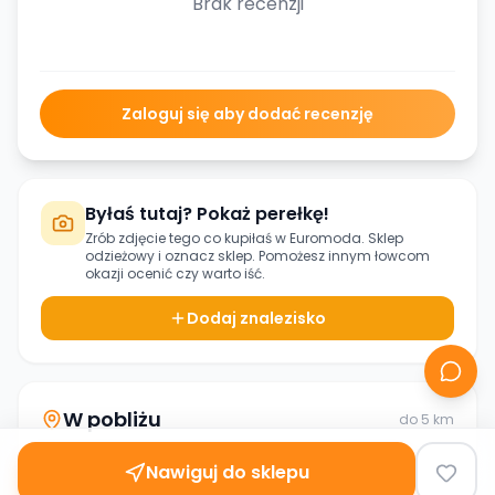
Brak recenzji
Zaloguj się aby dodać recenzję
Byłaś tutaj? Pokaż perełkę!
Zrób zdjęcie tego co kupiłaś w
Euromoda. Sklep
odzieżowy
i oznacz sklep. Pomożesz innym łowcom
okazji ocenić czy warto iść.
Dodaj znalezisko
W pobliżu
do
5
km
Nawiguj do sklepu
Diana. Sklep odzieżowy