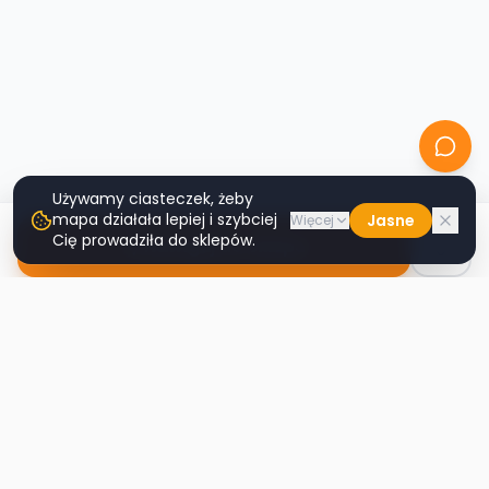
Używamy ciasteczek, żeby
mapa działała lepiej i szybciej
Jasne
Więcej
Cię prowadziła do sklepów.
Nawiguj do sklepu
Second
Handy
Największa mapa sklepów second-hand
w Polsce. Znajdź lumpeks w swoim