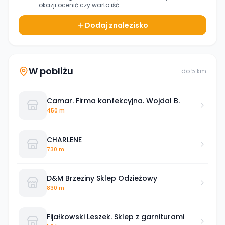
okazji ocenić czy warto iść.
Dodaj znalezisko
W pobliżu
do
5
km
Camar. Firma kanfekcyjna. Wojdal B.
450 m
CHARLENE
730 m
D&M Brzeziny Sklep Odzieżowy
830 m
Fijałkowski Leszek. Sklep z garniturami