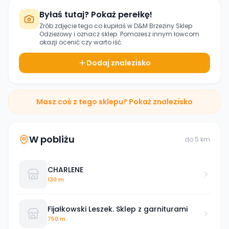
Byłaś tutaj? Pokaż perełkę!
Zrób zdjęcie tego co kupiłaś w
D&M Brzeziny Sklep
Odzieżowy
i oznacz sklep. Pomożesz innym łowcom
okazji ocenić czy warto iść.
Dodaj znalezisko
Masz coś z tego sklepu? Pokaż znalezisko
W pobliżu
do
5
km
CHARLENE
130 m
Fijałkowski Leszek. Sklep z garniturami
750 m