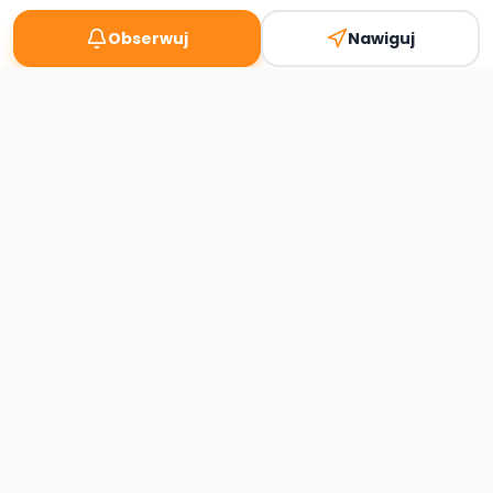
Obserwuj
Nawiguj
Second
Handy
Największa mapa sklepów second-hand
w Polsce. Znajdź lumpeks w swoim
mieście.
Nawigacja
Strona główna
Mapa sklepów