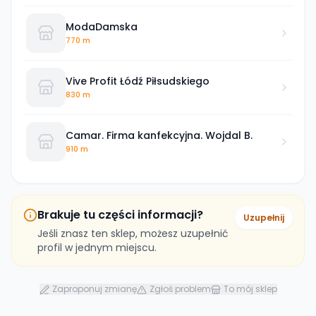
ModaDamska
770 m
Vive Profit Łódź Piłsudskiego
830 m
Camar. Firma kanfekcyjna. Wojdal B.
910 m
Brakuje tu części informacji?
Uzupełnij
Jeśli znasz ten sklep, możesz uzupełnić
profil w jednym miejscu.
Zaproponuj zmianę
Zgłoś problem
To mój sklep