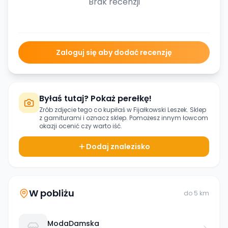
Brak recenzji
Zaloguj się aby dodać recenzję
Byłaś tutaj? Pokaż perełkę!
Zrób zdjęcie tego co kupiłaś w
Fijałkowski Leszek. Sklep
z garniturami
i oznacz sklep. Pomożesz innym łowcom
okazji ocenić czy warto iść.
Dodaj znalezisko
W pobliżu
do
5
km
ModaDamska