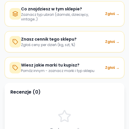
Co znajdziesz w tym sklepie?
Zgłoś →
Zaznacz typ ubrań (damski, dziecięcy,
vintage…)
Znasz cennik tego sklepu?
Zgłoś →
Zgłoś ceny per dzień (kg, szt, %)
Wiesz jakie marki tu kupisz?
Zgłoś →
Pomóż innym - zaznacz marki i typ sklepu
Recenzje (
0
)