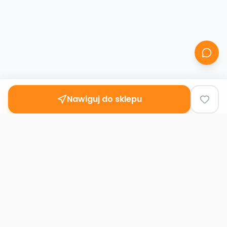
Nawiguj do sklepu
Second
Handy
Największa mapa sklepów second-hand
w Polsce. Znajdź lumpeks w swoim
mieście.