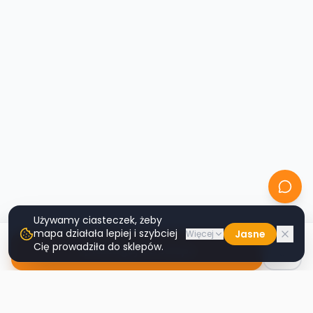
Używamy ciasteczek, żeby
mapa działała lepiej i szybciej
Jasne
Więcej
Cię prowadziła do sklepów.
Nawiguj do sklepu