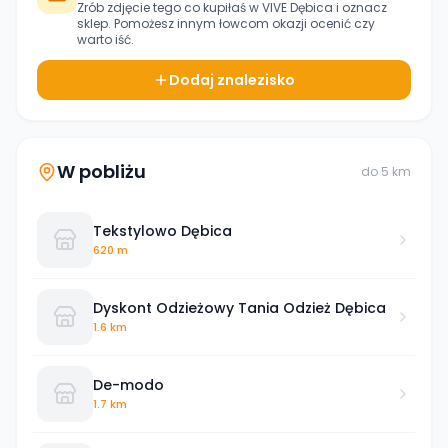
Zrób zdjęcie tego co kupiłaś w
VIVE Dębica
i oznacz
sklep. Pomożesz innym łowcom okazji ocenić czy
warto iść.
Dodaj znalezisko
W pobliżu
do
5
km
Tekstylowo Dębica
620 m
Dyskont Odzieżowy Tania Odzież Dębica
1.6 km
De-modo
1.7 km