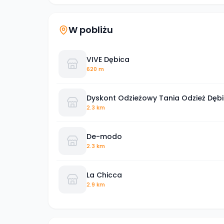
W pobliżu
VIVE Dębica
620 m
Dyskont Odzieżowy Tania Odzież Dęb
2.3 km
De-modo
2.3 km
La Chicca
2.9 km