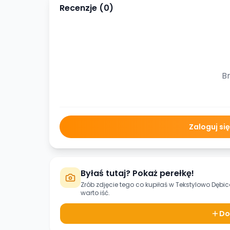
Recenzje (
0
)
Br
Zaloguj si
Byłaś tutaj? Pokaż perełkę!
Zrób zdjęcie tego co kupiłaś w
Tekstylowo Dębi
warto iść.
Do