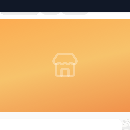
Cała Polska
Sklepy
Hurtownie