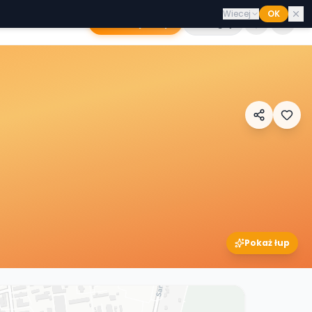
Wiecej
OK
Dodaj sklep
Zaloguj
Pokaż łup