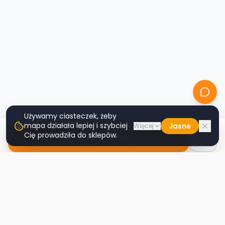
Używamy ciasteczek, żeby
mapa działała lepiej i szybciej
Jasne
Więcej
Cię prowadziła do sklepów.
Nawiguj do sklepu
Second
Handy