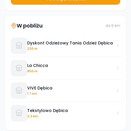
W pobliżu
do
5
km
Dyskont Odzieżowy Tania Odzież Dębica
220 m
La Chicca
850 m
VIVE Dębica
1.7 km
Tekstylowo Dębica
2.3 km