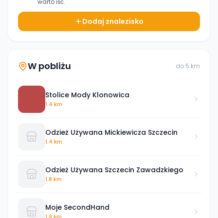
warto iść.
Dodaj znalezisko
W pobliżu
do
5
km
Stolice Mody Klonowica
1.4 km
Odzież Używana Mickiewicza Szczecin
1.4 km
Odzież Używana Szczecin Zawadzkiego
1.8 km
Moje SecondHand
1.9 km