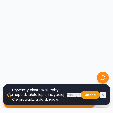
Używamy ciasteczek, żeby
mapa działała lepiej i szybciej
Jasne
Więcej
Cię prowadziła do sklepów.
Nawiguj do sklepu