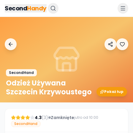
Przejdz do tresci
Second
Handy
SecondHand
Odzież Używana
Szczecin Krzywoustego
Pokaż łup
4.3
(
3
)
Zamknięte
jutro od 10:00
SecondHand