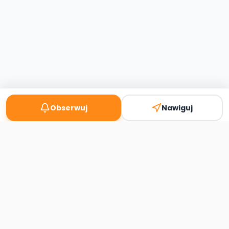
Obserwuj
Nawiguj
Second
Handy
Największa mapa sklepów second-hand
w Polsce. Znajdź lumpeks w swoim
mieście.