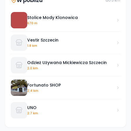
W pobliżu
do
5
km
Stolice Mody Klonowica
670 m
Vestir Szczecin
1.8 km
Odzież Używana Mickiewicza Szczecin
2.0 km
Fortunato SHOP
2.4 km
UNO
2.7 km