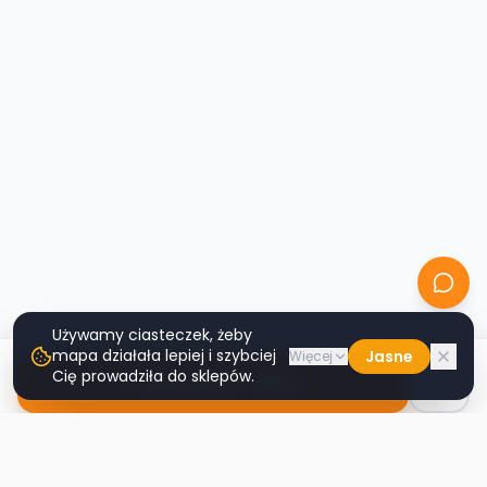
Używamy ciasteczek, żeby
mapa działała lepiej i szybciej
Jasne
Więcej
Cię prowadziła do sklepów.
Nawiguj do sklepu