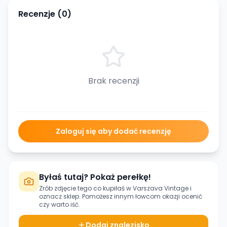
Recenzje (
0
)
Brak recenzji
Zaloguj się aby dodać recenzję
Byłaś tutaj? Pokaż perełkę!
Zrób zdjęcie tego co kupiłaś w
Varszava Vintage
i
oznacz sklep. Pomożesz innym łowcom okazji ocenić
czy warto iść.
Dodaj znalezisko