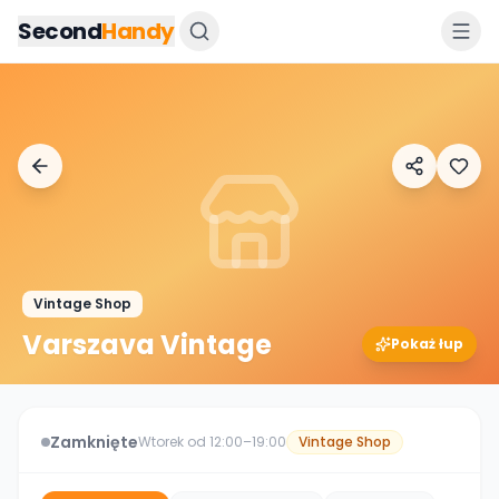
Przejdz do tresci
Second
Handy
Vintage Shop
Varszava Vintage
Pokaż łup
Zamknięte
Wtorek od 12:00–19:00
Vintage Shop