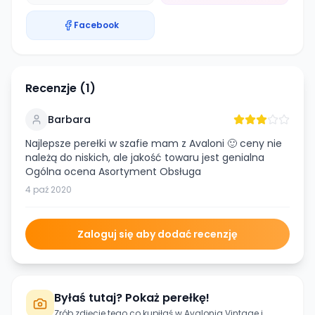
Facebook
Recenzje (
1
)
Barbara
Najlepsze perełki w szafie mam z Avaloni 🙂 ceny nie
należą do niskich, ale jakość towaru jest genialna
Ogólna ocena Asortyment Obsługa
4 paź 2020
Zaloguj się aby dodać recenzję
Byłaś tutaj? Pokaż perełkę!
Zrób zdjęcie tego co kupiłaś w
Avalonia Vintage
i