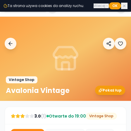
Przejdz do tresci
Ta strona uzywa cookies do analizy ruchu.
Wiecej
OK
Second
Handy
Vintage Shop
Avalonia Vintage
Pokaż łup
3.0
(
1
)
Otwarte do 19:00
Vintage Shop