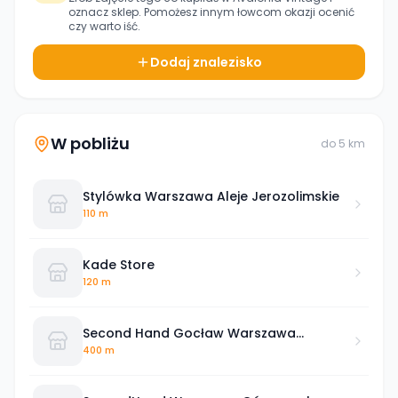
oznacz sklep. Pomożesz innym łowcom okazji ocenić
czy warto iść.
Dodaj znalezisko
W pobliżu
do
5
km
Stylówka Warszawa Aleje Jerozolimskie
110 m
Kade Store
120 m
Second Hand Gocław Warszawa
Meissnera
400 m