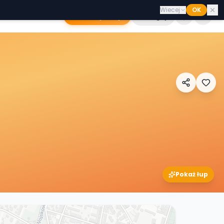
Wiecej
OK
Dodaj sklep
Zaloguj
Pokaż łup