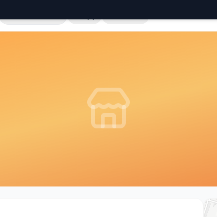
Cała Polska
Sklepy
Hurtownie