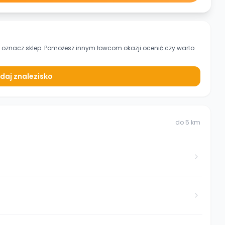
i oznacz sklep. Pomożesz innym łowcom okazji ocenić czy warto
daj znalezisko
do
5
km