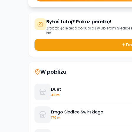
Byłaś tutaj? Pokaż perełkę!
Zrób zdjęcie tego co kupiłaś w
Ubieram Siedlce
iść.
Do
W pobliżu
Duet
40 m
Emgo Siedlce Świrskiego
170 m