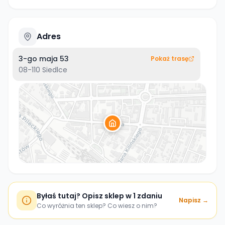
Adres
3-go maja 53
Pokaż trasę
08-110
Siedlce
Byłaś tutaj? Opisz sklep w 1 zdaniu
Napisz →
Co wyróżnia ten sklep? Co wiesz o nim?