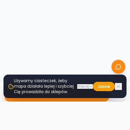
Używamy ciasteczek, żeby
mapa działała lepiej i szybciej
Jasne
Więcej
Cię prowadziła do sklepów.
Nawiguj do sklepu