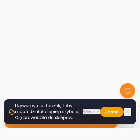
Używamy ciasteczek, żeby
mapa działała lepiej i szybciej
Jasne
Więcej
Cię prowadziła do sklepów.
Nawiguj do sklepu