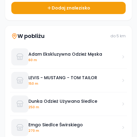
Dodaj znalezisko
W pobliżu
do
5
km
Adam Ekskluzywna Odzież Męska
60 m
LEVIS - MUSTANG - TOM TAILOR
150 m
Dunka Odzież Używana SIedlce
250 m
Emgo Siedlce Świrskiego
270 m