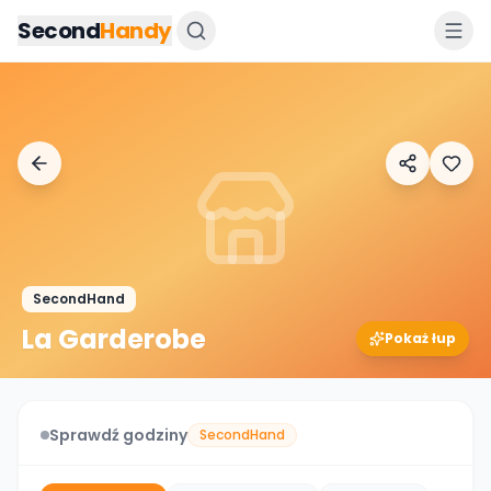
Przejdz do tresci
Second
Handy
SecondHand
La Garderobe
Pokaż łup
Sprawdź godziny
SecondHand