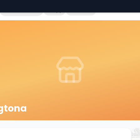
Cała Polska
Sklepy
Hurtownie
gtona