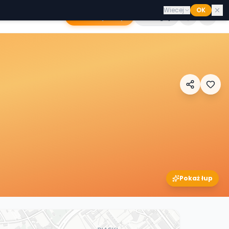
Wiecej
OK
Dodaj sklep
Zaloguj
Pokaż łup