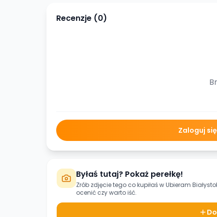
Recenzje (
0
)
Br
Zaloguj si
Byłaś tutaj? Pokaż perełkę!
Zrób zdjęcie tego co kupiłaś w
Ubieram Białyst
ocenić czy warto iść.
Do