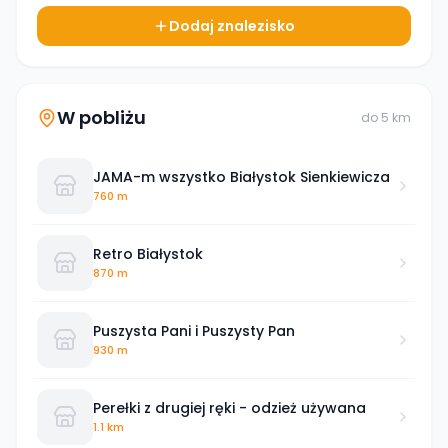
Dodaj znalezisko
W pobliżu
do
5
km
JAMA-m wszystko Białystok Sienkiewicza
760 m
Retro Białystok
870 m
Puszysta Pani i Puszysty Pan
930 m
Perełki z drugiej ręki - odzież używana
1.1 km