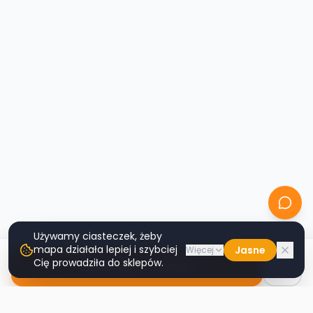
Używamy ciasteczek, żeby
mapa działała lepiej i szybciej
Jasne
Więcej
Cię prowadziła do sklepów.
Nawiguj do sklepu