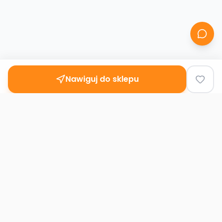
Nawiguj do sklepu
Second
Handy
Największa mapa sklepów second-hand
w Polsce. Znajdź lumpeks w swoim
mieście.