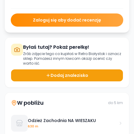
Zaloguj się aby dodać recenzję
Byłaś tutaj? Pokaż perełkę!
Zrób zdjęcie tego co kupiłaś w
Retro Białystok
i oznacz
sklep. Pomożesz innym łowcom okazji ocenić czy
warto iść.
Dodaj znalezisko
W pobliżu
do
5
km
Odzież Zachodnia NA WIESZAKU
630 m