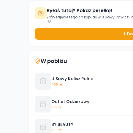
Byłaś tutaj? Pokaż perełkę!
Zrób zdjęcie tego co kupiłaś w
U Sowy Rawicz
i 
iść.
Do
W pobliżu
U Sowy Kalisz Polna
400 m
Outlet Odziezowy
510 m
BY BEAUTY
850 m