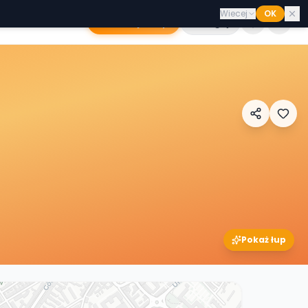
Wiecej
OK
Dodaj sklep
Zaloguj
Pokaż łup