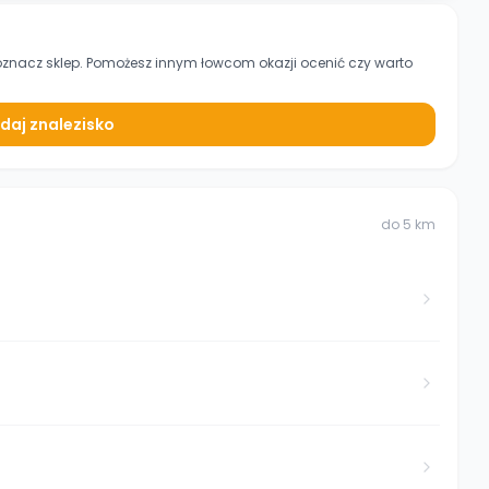
oznacz sklep. Pomożesz innym łowcom okazji ocenić czy warto
daj znalezisko
do
5
km