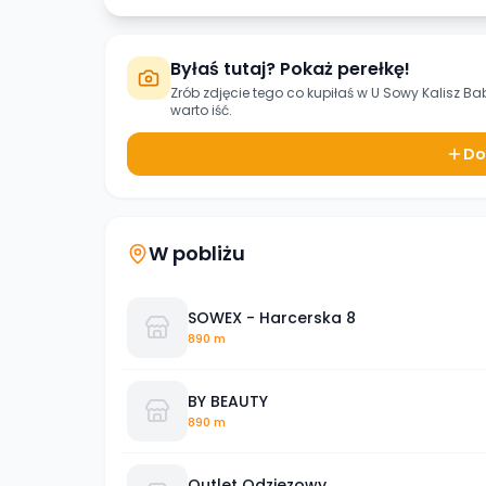
Byłaś tutaj? Pokaż perełkę!
Zrób zdjęcie tego co kupiłaś w
U Sowy Kalisz Ba
warto iść.
Do
W pobliżu
SOWEX - Harcerska 8
890 m
BY BEAUTY
890 m
Outlet Odziezowy