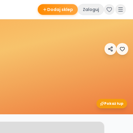
Dodaj sklep
Zaloguj
Pokaż łup