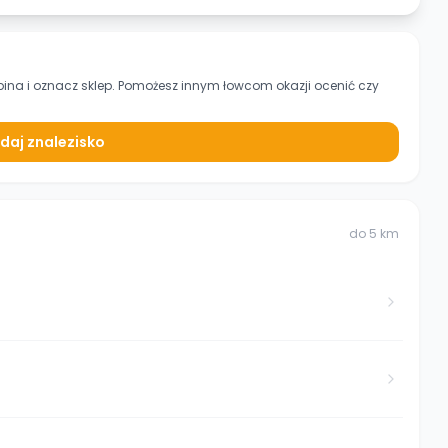
bina
i oznacz sklep. Pomożesz innym łowcom okazji ocenić czy
daj znalezisko
do
5
km