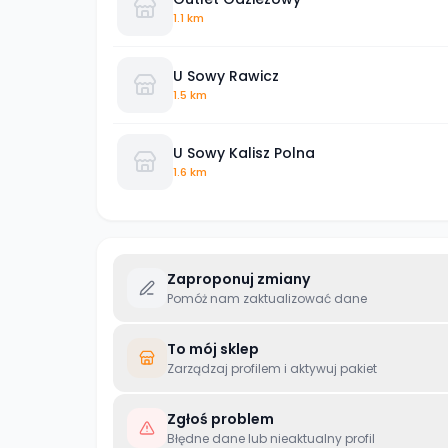
1.1 km
U Sowy Rawicz
1.5 km
U Sowy Kalisz Polna
1.6 km
Zaproponuj zmiany
Pomóż nam zaktualizować dane
To mój sklep
Zarządzaj profilem i aktywuj pakiet
Zgłoś problem
Błędne dane lub nieaktualny profil