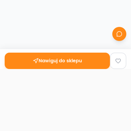
Nawiguj do sklepu
Second
Handy
Największa mapa sklepów second-hand
w Polsce. Znajdź lumpeks w swoim
mieście.