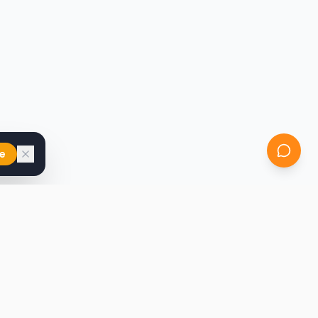
e
iast
Kontakt
marcin@secondhandy.com.pl