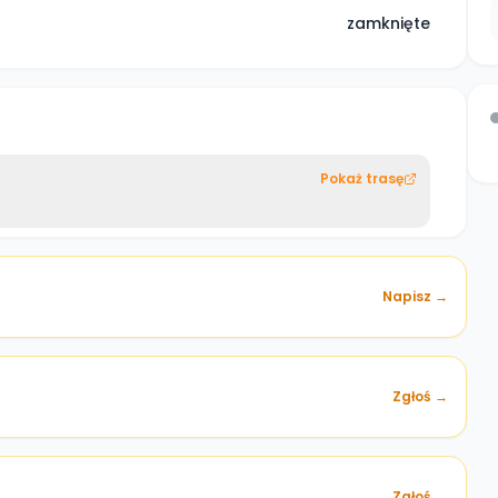
zamknięte
Pokaż trasę
Napisz →
Zgłoś →
)
Zgłoś →