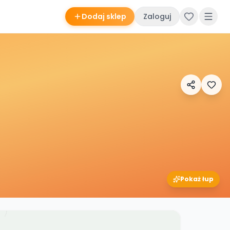
Dodaj sklep
Zaloguj
Pokaż łup