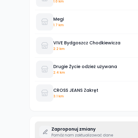
1.0 km
Megi
1.7 km
VIVE Bydgoszcz Chodkiewicza
2.2 km
Drugie Życie odzież używana
2.4 km
CROSS JEANS Zakręt
3.1 km
Zaproponuj zmiany
Pomóż nam zaktualizować dane