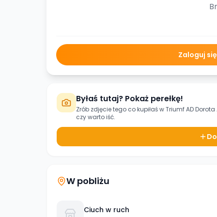
Br
Zaloguj si
Byłaś tutaj? Pokaż perełkę!
Zrób zdjęcie tego co kupiłaś w
Triumf AD Dorota
czy warto iść.
Do
W pobliżu
Ciuch w ruch