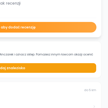
ak recenzji
ę aby dodać recenzję
 Anczarek
i oznacz sklep. Pomożesz innym łowcom okazji ocenić
daj znalezisko
do
5
km