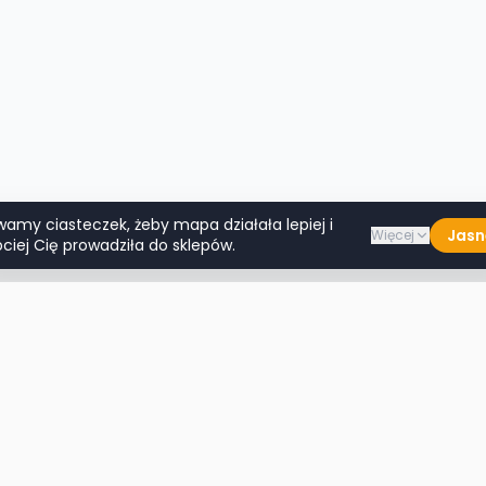
wamy ciasteczek, żeby mapa działała lepiej i
Jasn
Więcej
ciej Cię prowadziła do sklepów.
Lumpeksy w miastach
Więcej m
Warszawa
Lublin