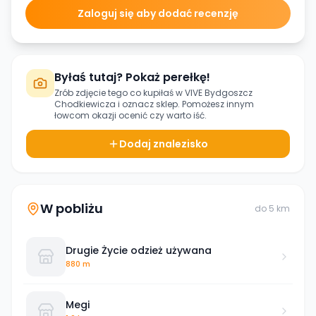
Zaloguj się aby dodać recenzję
Byłaś tutaj? Pokaż perełkę!
Zrób zdjęcie tego co kupiłaś w
VIVE Bydgoszcz
Chodkiewicza
i oznacz sklep. Pomożesz innym
łowcom okazji ocenić czy warto iść.
Dodaj znalezisko
W pobliżu
do
5
km
Drugie Życie odzież używana
880 m
Megi