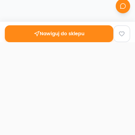
Nawiguj do sklepu
Second
Handy
Największa mapa sklepów second-hand
w Polsce. Znajdź lumpeks w swoim
mieście.
Nawigacja