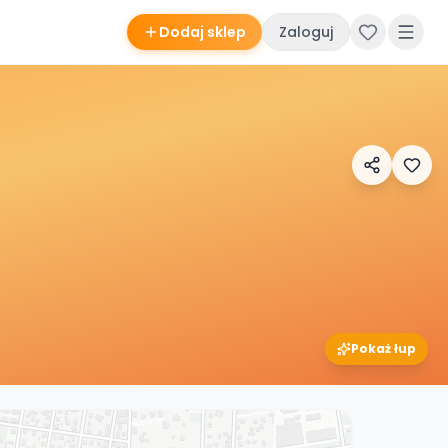
Dodaj sklep
Zaloguj
Pokaż łup