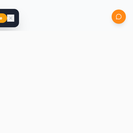
e
iast
Kontakt
marcin@secondhandy.com.pl
Polityka prywatności
Regulamin