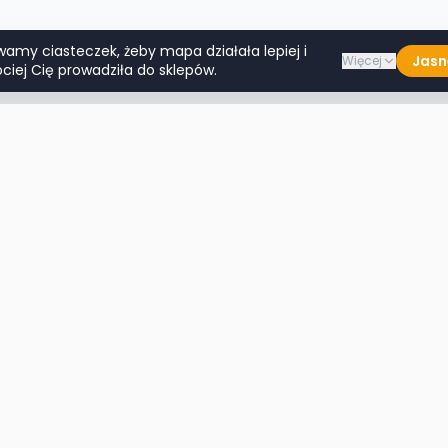
wamy ciasteczek, żeby mapa działała lepiej i
Jasn
Więcej
ciej Cię prowadziła do sklepów.
Lumpeksy w miastach
Więcej m
Warszawa
Lublin
Kraków
Katowice
Wrocław
Białystok
Poznań
Toruń
Łódź
Rzeszów
Gdańsk
Kielce