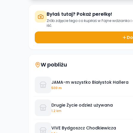
Byłaś tutaj? Pokaż perełkę!
Zrób zdjęcie tego co kupiłaś w
Fajne wdzianko
i
iść.
Do
W pobliżu
JAMA-m wszystko Białystok Hallera
500 m
Drugie Życie odzież używana
1.2 km
VIVE Bydgoszcz Chodkiewicza