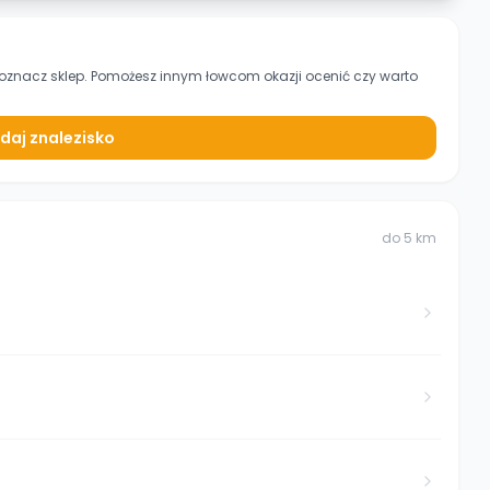
 oznacz sklep. Pomożesz innym łowcom okazji ocenić czy warto
daj znalezisko
do
5
km