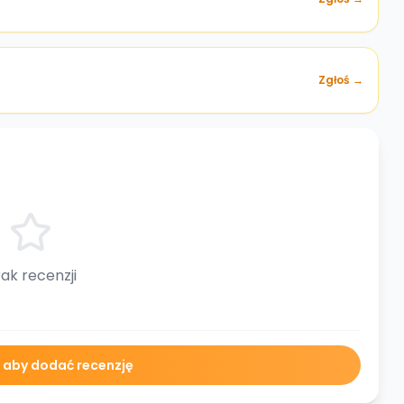
Zgłoś →
ak recenzji
ę aby dodać recenzję