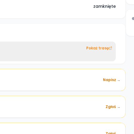
zamknięte
Pokaż trasę
Napisz →
Zgłoś →
)
Zgłoś →