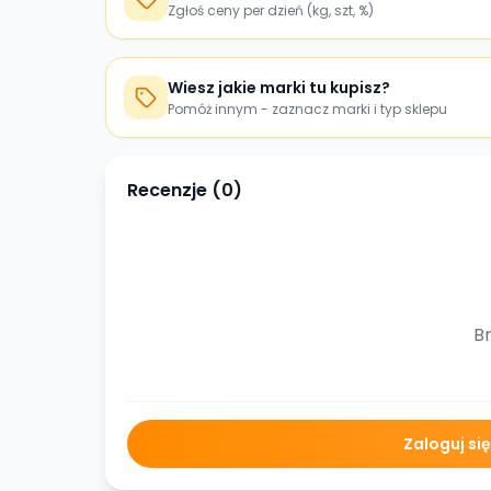
Zgłoś ceny per dzień (kg, szt, %)
Wiesz jakie marki tu kupisz?
Pomóż innym - zaznacz marki i typ sklepu
Recenzje (
0
)
Br
Zaloguj si