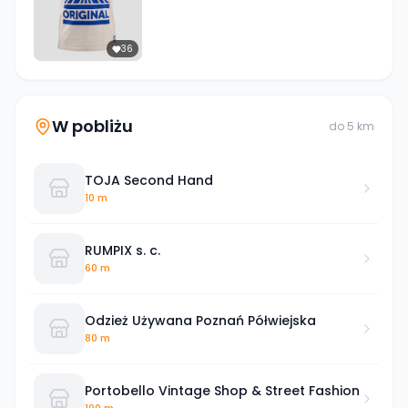
36
W pobliżu
do
5
km
TOJA Second Hand
10 m
RUMPIX s. c.
60 m
Odzież Używana Poznań Półwiejska
80 m
Portobello Vintage Shop & Street Fashion
190 m