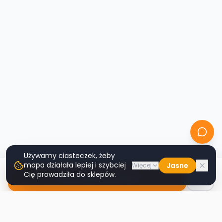
Używamy ciasteczek, żeby
mapa działała lepiej i szybciej
Jasne
Więcej
Cię prowadziła do sklepów.
Nawiguj do sklepu