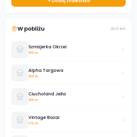
Dodaj znalezisko
W pobliżu
do
5
km
Szmizjerka Okrzei
100 m
Alpha Targowa
150 m
Ciucholand Jeila
160 m
Vintage Bazar
170 m