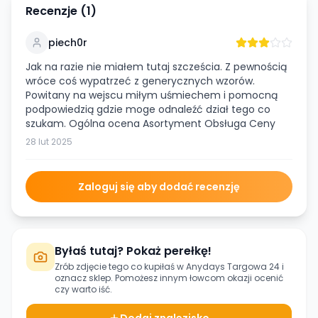
Recenzje (
1
)
piech0r
Jak na razie nie miałem tutaj szcześcia. Z pewnością
wróce coś wypatrzeć z generycznych wzorów.
Powitany na wejscu miłym uśmiechem i pomocną
podpowiedzią gdzie moge odnaleźć dział tego co
szukam. Ogólna ocena Asortyment Obsługa Ceny
28 lut 2025
Zaloguj się aby dodać recenzję
Byłaś tutaj? Pokaż perełkę!
Zrób zdjęcie tego co kupiłaś w
Anydays Targowa 24
i
oznacz sklep. Pomożesz innym łowcom okazji ocenić
czy warto iść.