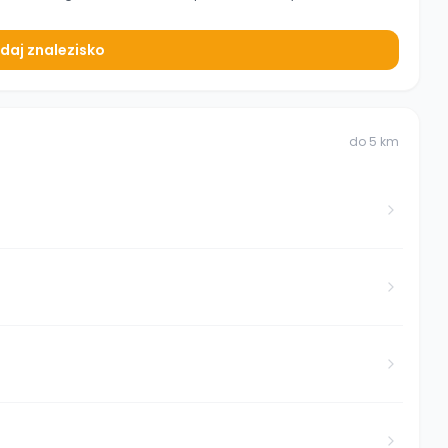
daj znalezisko
do
5
km