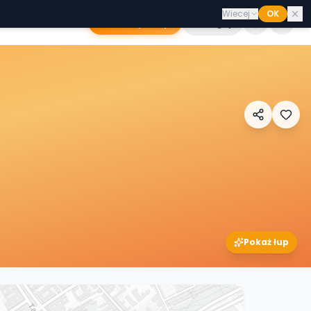
Wiecej
OK
Dodaj sklep
Zaloguj
Pokaż łup