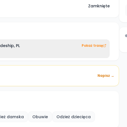
Zamknięte
eship, PL
Pokaż trasę
Napisz →
ież damska
Obuwie
Odzież dziecięca