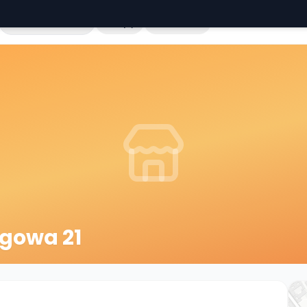
Cała Polska
Sklepy
Hurtownie
gowa 21