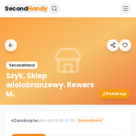
Przejdz do tresci
Second
Handy
SecondHand
Szyk. Sklep
wielobranżowy. Rewers
M.
Pokaż łup
Zamknięte
jutro od 09:30–17:00
SecondHand