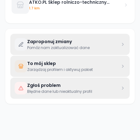
ATKO.PL Sklep rolniczo-techniczny
Powered by Kramp Szubin
1.7 km
Zaproponuj zmiany
Pomóż nam zaktualizować dane
To mój sklep
Zarządzaj profilem i aktywuj pakiet
Zgłoś problem
Błędne dane lub nieaktualny profil