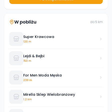
W pobliżu
do
5
km
Super Krawcowa
120 m
Lejdi & Bejbi
150 m
For Men Moda Męska
230 m
Mirella Sklep Wielobranżowy
1.2 km