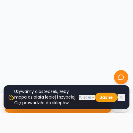
Używamy ciasteczek, żeby
mapa działała lepiej i szybciej
Jasne
Więcej
Cię prowadziła do sklepów.
Nawiguj do sklepu