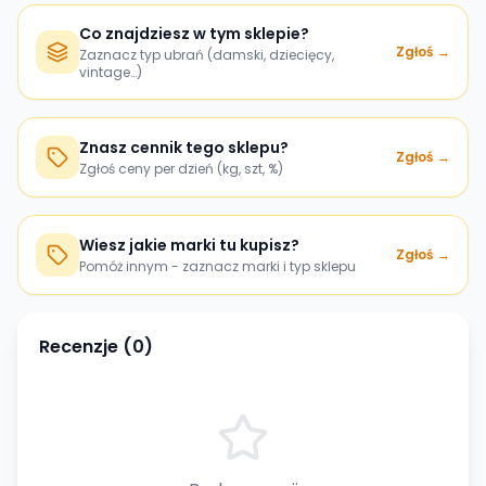
Co znajdziesz w tym sklepie?
Zgłoś →
Zaznacz typ ubrań (damski, dziecięcy,
vintage…)
Znasz cennik tego sklepu?
Zgłoś →
Zgłoś ceny per dzień (kg, szt, %)
Wiesz jakie marki tu kupisz?
Zgłoś →
Pomóż innym - zaznacz marki i typ sklepu
Recenzje (
0
)