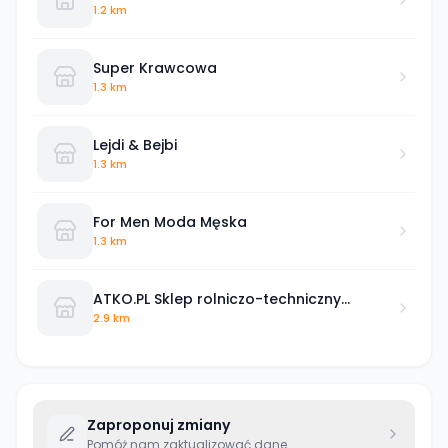
1.2 km
Super Krawcowa
1.3 km
Lejdi & Bejbi
1.3 km
For Men Moda Męska
1.3 km
ATKO.PL Sklep rolniczo-techniczny
Powered by Kramp Szubin
2.9 km
Zaproponuj zmiany
Pomóż nam zaktualizować dane