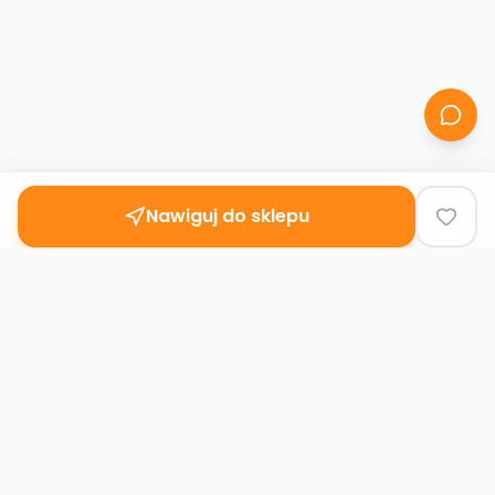
Nawiguj do sklepu
Second
Handy
Największa mapa sklepów second-hand
w Polsce. Znajdź lumpeks w swoim
mieście.