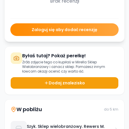
Brak recenzji
Zaloguj się aby dodać recenzję
Byłaś tutaj? Pokaż perełkę!
Zrób zdjęcie tego co kupiłaś w
Mirella Sklep
Wielobranżowy
i oznacz sklep. Pomożesz innym
łowcom okazji ocenić czy warto iść.
Dodaj znalezisko
W pobliżu
do
5
km
Szyk. Sklep wielobranżowy. Rewers M.