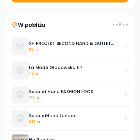
W pobliżu
do
5
km
SH PROJEKT SECOND HAND & OUTLET
FROM BERLIN
90 m
La Mode Głogowska 67
110 m
Second Hand FASHION LOOK
170 m
SecondHand London
230 m
Na Rondzie