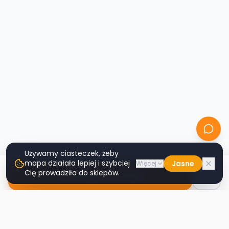
Używamy ciasteczek, żeby
mapa działała lepiej i szybciej
Jasne
Więcej
Cię prowadziła do sklepów.
Nawiguj do sklepu