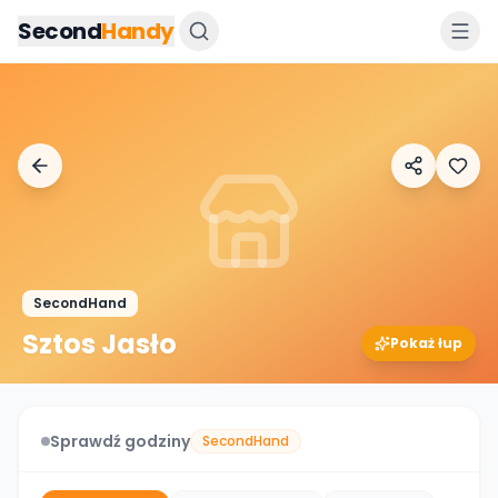
Przejdz do tresci
Second
Handy
SecondHand
Sztos Jasło
Pokaż łup
Sprawdź godziny
SecondHand