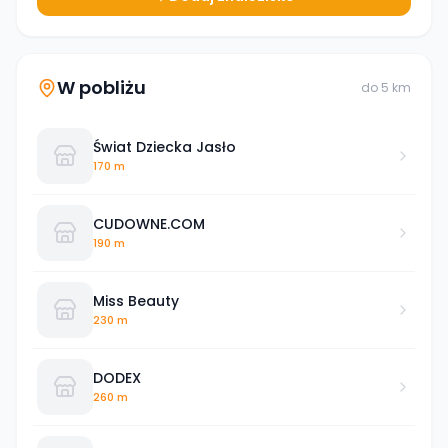
W pobliżu
do
5
km
Świat Dziecka Jasło
170 m
CUDOWNE.COM
190 m
Miss Beauty
230 m
DODEX
260 m