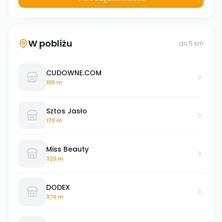
W pobliżu
do
5
km
CUDOWNE.COM
100 m
Sztos Jasło
170 m
Miss Beauty
320 m
DODEX
370 m