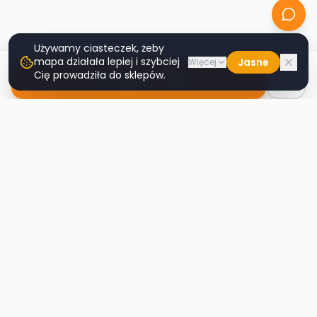
Używamy ciasteczek, żeby
mapa działała lepiej i szybciej
Jasne
Więcej
Cię prowadziła do sklepów.
Nawiguj do sklepu
Second
Handy
Największa mapa sklepów second-hand
w Polsce. Znajdź lumpeks w swoim
mieście.
Nawigacja