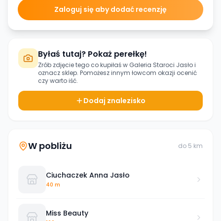
Zaloguj się aby dodać recenzję
Byłaś tutaj? Pokaż perełkę!
Zrób zdjęcie tego co kupiłaś w
Galeria Staroci Jasło
i
oznacz sklep. Pomożesz innym łowcom okazji ocenić
czy warto iść.
Dodaj znalezisko
W pobliżu
do
5
km
Ciuchaczek Anna Jasło
40 m
Miss Beauty