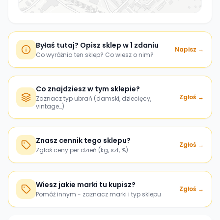
Byłaś tutaj? Opisz sklep w 1 zdaniu
Napisz →
Co wyróżnia ten sklep? Co wiesz o nim?
Co znajdziesz w tym sklepie?
Zgłoś →
Zaznacz typ ubrań (damski, dziecięcy,
vintage…)
Znasz cennik tego sklepu?
Zgłoś →
Zgłoś ceny per dzień (kg, szt, %)
Wiesz jakie marki tu kupisz?
Zgłoś →
Pomóż innym - zaznacz marki i typ sklepu