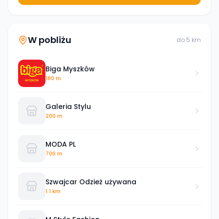
W pobliżu
do
5
km
Biga Myszków
180 m
Galeria Stylu
200 m
MODA PL
700 m
Szwajcar Odzież używana
1.1 km