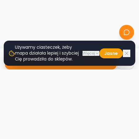
Używamy ciasteczek, żeby
mapa działała lepiej i szybciej
Jasne
Więcej
Cię prowadziła do sklepów.
Nawiguj do sklepu
Second
Handy
Największa mapa sklepów second-hand
w Polsce. Znajdź lumpeks w swoim
mieście.