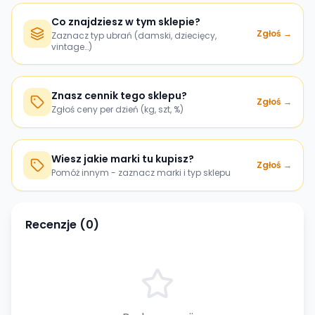
Co znajdziesz w tym sklepie?
Zgłoś →
Zaznacz typ ubrań (damski, dziecięcy,
vintage…)
Znasz cennik tego sklepu?
Zgłoś →
Zgłoś ceny per dzień (kg, szt, %)
Wiesz jakie marki tu kupisz?
Zgłoś →
Pomóż innym - zaznacz marki i typ sklepu
Recenzje (
0
)