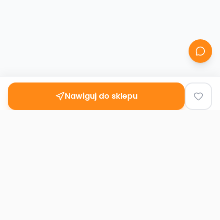
Nawiguj do sklepu
Second
Handy
Największa mapa sklepów second-hand
w Polsce. Znajdź lumpeks w swoim
mieście.