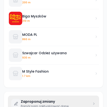
200 m
Biga Myszków
310 m
MODA PL
860 m
Szwajcar Odzież używana
930 m
M Style Fashion
1.7 km
Zaproponuj zmiany
Pomóż nam zaktualizować dane