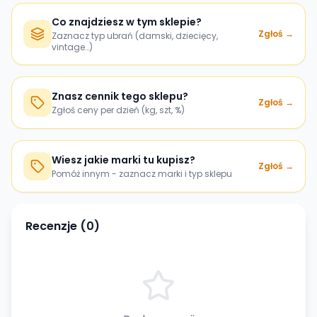
Co znajdziesz w tym sklepie?
Zgłoś →
Zaznacz typ ubrań (damski, dziecięcy,
vintage…)
Znasz cennik tego sklepu?
Zgłoś →
Zgłoś ceny per dzień (kg, szt, %)
Wiesz jakie marki tu kupisz?
Zgłoś →
Pomóż innym - zaznacz marki i typ sklepu
Recenzje (
0
)