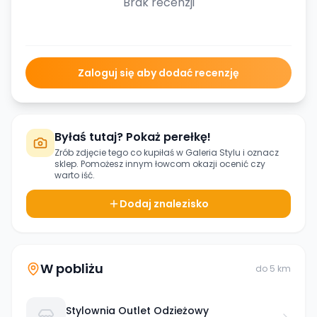
Brak recenzji
Zaloguj się aby dodać recenzję
Byłaś tutaj? Pokaż perełkę!
Zrób zdjęcie tego co kupiłaś w
Galeria Stylu
i oznacz
sklep. Pomożesz innym łowcom okazji ocenić czy
warto iść.
Dodaj znalezisko
W pobliżu
do
5
km
Stylownia Outlet Odzieżowy