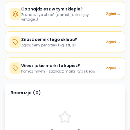
Co znajdziesz w tym sklepie?
Zgłoś →
Zaznacz typ ubrań (damski, dziecięcy,
vintage…)
Znasz cennik tego sklepu?
Zgłoś →
Zgłoś ceny per dzień (kg, szt, %)
Wiesz jakie marki tu kupisz?
Zgłoś →
Pomóż innym - zaznacz marki i typ sklepu
Recenzje (
0
)