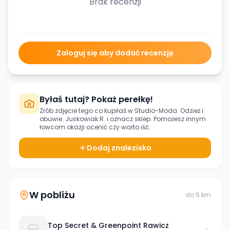
Brak recenzji
Zaloguj się aby dodać recenzję
Byłaś tutaj? Pokaż perełkę!
Zrób zdjęcie tego co kupiłaś w
Studio-Moda. Odzież i
obuwie. Juskowiak R.
i oznacz sklep. Pomożesz innym
łowcom okazji ocenić czy warto iść.
Dodaj znalezisko
W pobliżu
do
5
km
Top Secret & Greenpoint Rawicz