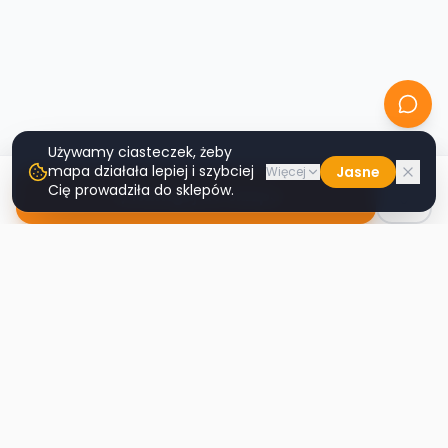
Używamy ciasteczek, żeby
mapa działała lepiej i szybciej
Jasne
Więcej
Cię prowadziła do sklepów.
Nawiguj do sklepu
Second
Handy
Największa mapa sklepów second-hand
w Polsce. Znajdź lumpeks w swoim
mieście.