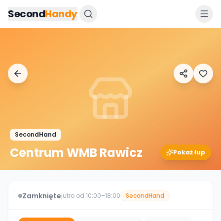
Przejdz do tresci
Second
Handy
SecondHand
Centrum WMB Rawicz
Pokaż łup
Zamknięte
jutro od 10:00–18:00
SecondHand