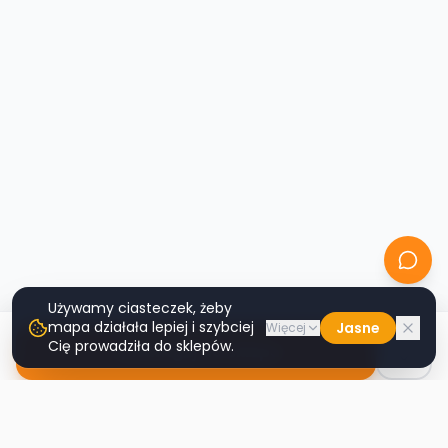
Używamy ciasteczek, żeby
mapa działała lepiej i szybciej
Jasne
Więcej
Cię prowadziła do sklepów.
Nawiguj do sklepu