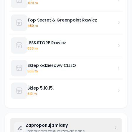
R.
470 m
Top Secret & Greenpoint Rawicz
480 m
LESS.STORE Rawicz
560 m
Sklep odzieżowy CLLEO
560 m
Sklep 5.10.15.
610 m
Zaproponuj zmiany
Pomóż nam zaktualizować dane