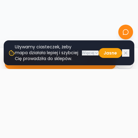
Używamy ciasteczek, żeby
mapa działała lepiej i szybciej
Jasne
Więcej
Cię prowadziła do sklepów.
Nawiguj do sklepu
Second
Handy
Największa mapa sklepów second-hand
w Polsce. Znajdź lumpeks w swoim
mieście.