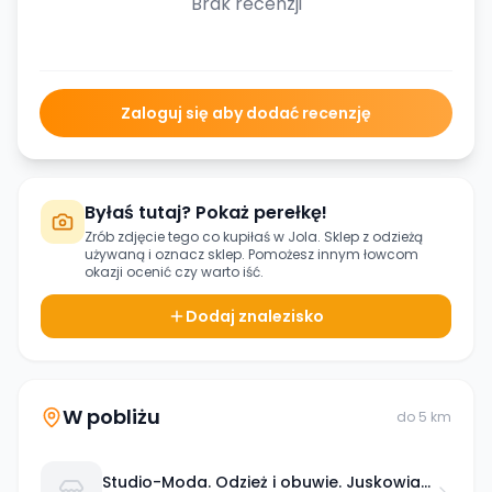
Brak recenzji
Zaloguj się aby dodać recenzję
Byłaś tutaj? Pokaż perełkę!
Zrób zdjęcie tego co kupiłaś w
Jola. Sklep z odzieżą
używaną
i oznacz sklep. Pomożesz innym łowcom
okazji ocenić czy warto iść.
Dodaj znalezisko
W pobliżu
do
5
km
Studio-Moda. Odzież i obuwie. Juskowiak