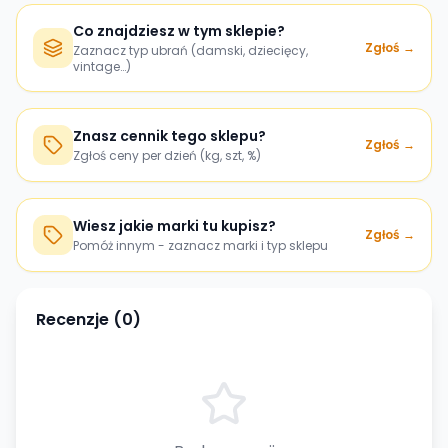
Co znajdziesz w tym sklepie?
Zgłoś →
Zaznacz typ ubrań (damski, dziecięcy,
vintage…)
Znasz cennik tego sklepu?
Zgłoś →
Zgłoś ceny per dzień (kg, szt, %)
Wiesz jakie marki tu kupisz?
Zgłoś →
Pomóż innym - zaznacz marki i typ sklepu
Recenzje (
0
)