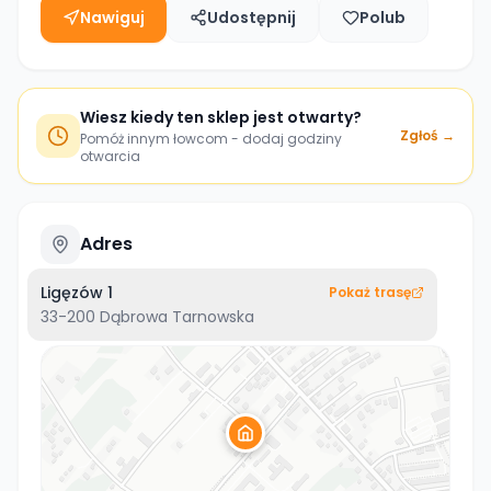
Nawiguj
Udostępnij
Polub
Wiesz kiedy ten sklep jest otwarty?
Zgłoś →
Pomóż innym łowcom - dodaj godziny
otwarcia
Adres
Ligęzów 1
Pokaż trasę
33-200
Dąbrowa Tarnowska