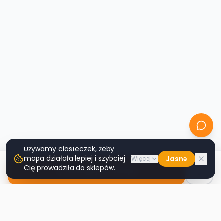
Używamy ciasteczek, żeby
mapa działała lepiej i szybciej
Jasne
Więcej
Cię prowadziła do sklepów.
Nawiguj do sklepu