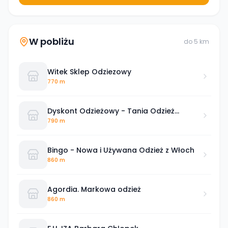
W pobliżu
do
5
km
Witek Sklep Odziezowy
770 m
Dyskont Odzieżowy - Tania Odzież
Dąbrowa Tarnowska
790 m
Bingo - Nowa i Używana Odzież z Włoch
860 m
Agordia. Markowa odzież
860 m