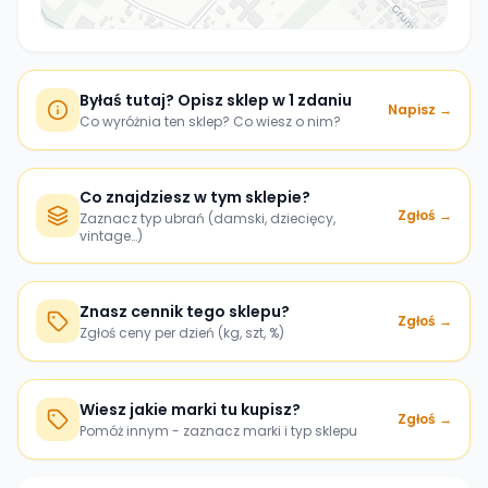
Byłaś tutaj? Opisz sklep w 1 zdaniu
Napisz →
Co wyróżnia ten sklep? Co wiesz o nim?
Co znajdziesz w tym sklepie?
Zgłoś →
Zaznacz typ ubrań (damski, dziecięcy,
vintage…)
Znasz cennik tego sklepu?
Zgłoś →
Zgłoś ceny per dzień (kg, szt, %)
Wiesz jakie marki tu kupisz?
Zgłoś →
Pomóż innym - zaznacz marki i typ sklepu